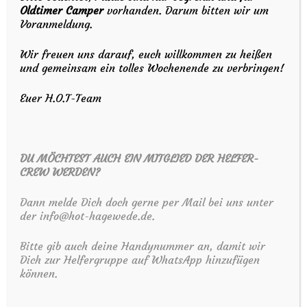
Hageweder Oldtimer Treffen
Oldtimer Camper
vorhanden. Darum bitten wir um
Voranmeldung.
Schützenweg 8
49448 Hagewede-Marl
Wir freuen uns darauf, euch willkommen zu heißen
und gemeinsam ein tolles Wochenende zu verbringen!
Galerie
Euer H.O.T-Team
Sponsoren
DU MÖCHTEST AUCH EIN MITGLIED DER HELFER-
CREW WERDEN?
Anfahrt
Dann melde Dich doch gerne per Mail bei uns unter
der info@hot-hagewede.de.
Bitte gib auch deine Handynummer an, damit wir
Programm
Dich zur Helfergruppe auf WhatsApp hinzufügen
können.
Impressum