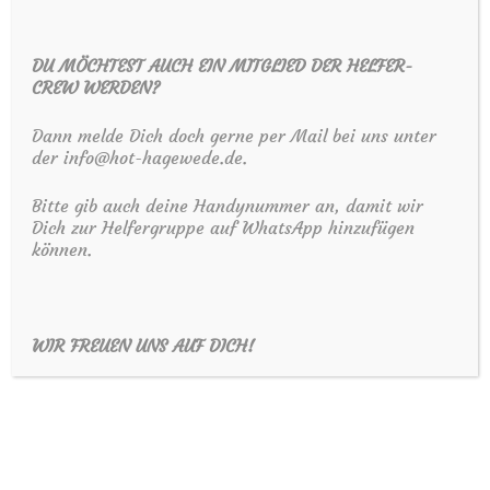
Bis bald in Hagewede-Marl auf dem
DU MÖCHTEST AUCH EIN MITGLIED DER HELFER-
Schützenplatz!
CREW WERDEN?
Dann melde Dich doch gerne per Mail bei uns unter
der info@hot-hagewede.de.
Dein H.O.T-Team
Bitte gib auch deine Handynummer an, damit wir
Dich zur Helfergruppe auf WhatsApp hinzufügen
können.
Galerie
Sponsoren
WIR FREUEN UNS AUF DICH!
Anfahrt