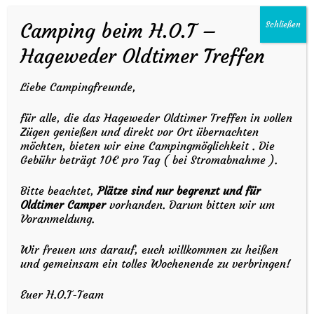
Homepage des Hageweder Oldtimer
Camping beim H.O.T –
Schließen
Treffens! Vom 14.08.26 bis zum
Hageweder Oldtimer Treffen
16.08.26 dreht sich bei uns alles um
Liebe Campingfreunde,
klassische Fahrzeuge und gemeinsame
Leidenschaft.
für alle, die das Hageweder Oldtimer Treffen in vollen
Zügen genießen und direkt vor Ort übernachten
möchten, bieten wir eine Campingmöglichkeit . Die
Gebühr beträgt 10€ pro Tag ( bei Stromabnahme ).
Freu dich auf ein Wochenende voller
spannender Ausstellungen und den
Bitte beachtet,
Plätze sind nur begrenzt und für
Oldtimer Camper
vorhanden. Darum bitten wir um
Austausch mit Gleichgesinnten. Egal,
Voranmeldung.
ob du selbst einen Oldtimer fährst oder
Wir freuen uns darauf, euch willkommen zu heißen
und gemeinsam ein tolles Wochenende zu verbringen!
einfach nur die Atmosphäre genießen
möchtest – wir freuen uns auf dich!
Euer H.O.T-Team